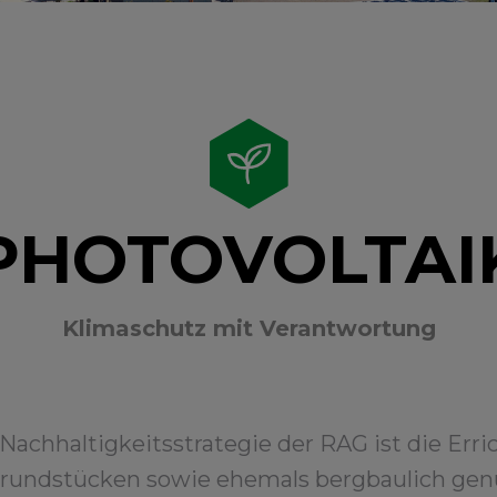
PHOTOVOLTAI
Klimaschutz mit Verantwortung
Nachhaltigkeitsstrategie der RAG ist die Err
Grundstücken sowie ehemals bergbaulich gen