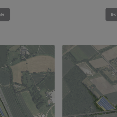
hle
Bo