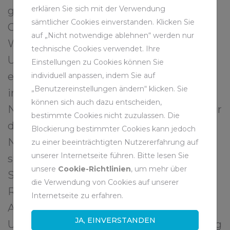
erklären Sie sich mit der Verwendung
geführt – darunter Anwohner, Kunden,
sämtlicher Cookies einverstanden. Klicken Sie
Gewerkschafter, Politiker,
auf „Nicht notwendige ablehnen“ werden nur
Wissenschaftler sowie Mitglieder von
technische Cookies verwendet. Ihre
Umweltgruppen. Das Unternehmen
Einstellungen zu Cookies können Sie
entwickelte aus diesen Dialogen
individuell anpassen, indem Sie auf
„Benutzereinstellungen ändern“ klicken. Sie
insgesamt zehn Handlungsfelder der
können sich auch dazu entscheiden,
Nachhaltigkeit, die auch die Grundlage für
bestimmte Cookies nicht zuzulassen. Die
den vorliegenden, aktualisierten
Blockierung bestimmter Cookies kann jedoch
Nachhaltigkeitsbericht bilden. Die RAG
zu einer beeinträchtigten Nutzererfahrung auf
unserer Internetseite führen. Bitte lesen Sie
steht in ständigem Kontakt zu ihren
unsere
Cookie-Richtlinien
, um mehr über
Stakeholdern. Den jeweils aktuellen
die Verwendung von Cookies auf unserer
Rückmeldungen und Bedürfnissen der
Internetseite zu erfahren.
Anspruchsgruppen trägt das
JA, EINVERSTANDEN
Unternehmen in seiner Berichterstattung