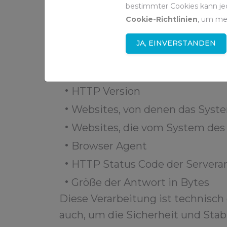
bestimmter Cookies kann jed
Folgende Daten werden hierbei 
Cookie-Richtlinien
, um me
IP-Adresse des Nutzers
JA, EINVERSTANDEN
Datum und Uhrzeit des Zugriff
HTTP Methode
HTTP Version
Websites, von denen das Syste
Websites, die vom System des
Browser Agent
HTTP Status Code der Servera
Größe der Antwort in Bytes
Diese Verarbeitung ist technisch
auch, um die Sicherheit und Stabi