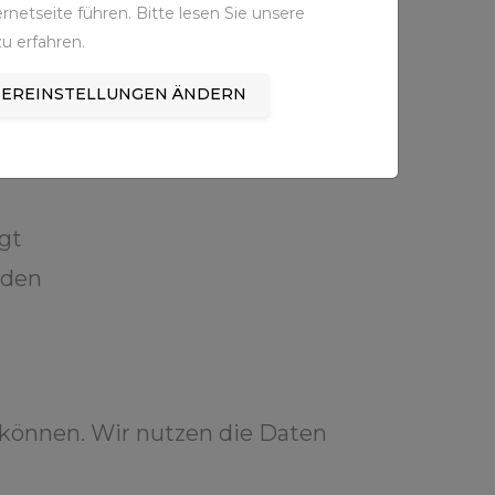
netseite führen. Bitte lesen Sie unsere
u erfahren.
EREINSTELLUNGEN ÄNDERN
gt
rden
 können. Wir nutzen die Daten