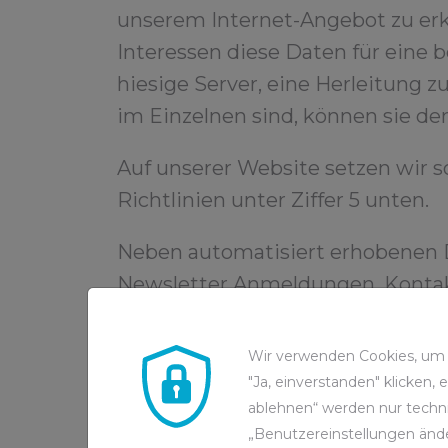
unserem Internet-Angebot zu erk
Interessen diese Daten für eine b
hiesige Server, eine Herleitung
im Einzelnen sind, können sie d
Auf unserer Website setzen wir so
Richtlinien unter Ziffer 5 unten.
Neben automatisiert erhobenen Da
Newsletter Anmeldungen, Kontak
4. Beschreibung und Umfang d
Wir verwenden Cookies, um d
Bei jedem Aufruf unserer Intern
"Ja, einverstanden" klicken,
ablehnen“ werden nur techni
Computersystem des aufrufenden
„Benutzereinstellungen ände