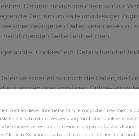
ennen. Darüber hinaus speichern wir zur Wa
egrenzte Zeit, um im Falle unzulässiger Zugri
 zu personenbezogenen Daten veranlassen zu 
en nachfolgenden Seiten entnehmen.
genannte „Cookies“ ein. Details hierüber fin
ten verarbeiten wir noch die Daten, die Sie
taufnahmen oder sonstigen Online-Formulare
er Datenverarbeitung
en Betrieb dieser Internetseite zu ermöglichen (technische Coo
etseite erfasst unser System automatisiert 
 erklären Sie sich mit der Verwendung sämtlicher Cookies einver
sche Cookies verwendet. Ihre Einstellungen zu Cookies können S
 Rechners. Diese Daten werden in Form von 
rn“ klicken. Sie können sich auch dazu entscheiden, bestimmte 