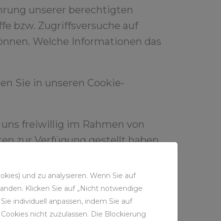
hrung unserer berechtigten
ffe bzw. Zugriffsversuche auf
können. Welche Informationen das
den Sie in unseren Cookie-
 uns freiwillig im Rahmen von
n zur Verfügung gestellt haben.
kies) und zu analysieren. Wenn Sie auf
Daten und Informationen vom
standen. Klicken Sie auf „Nicht notwendige
ie individuell anpassen, indem Sie auf
Protokollen aufgezeichnet.
Cookies nicht zuzulassen. Die Blockierung