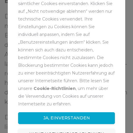
Belastung ehemaliger Bergleute
sämtlicher Cookies einverstanden. Klicken Sie
auf „Nicht notwendige ablehnen“ werden nur
Die RAG hat eine Pilotstudie zu
technische Cookies verwendet. Ihre
möglichen PCB-Belastungen von
Einstellungen zu Cookies können Sie
individuell anpassen, indem Sie auf
Bergleuten initiiert und die Ergebnisse
„Benutzereinstellungen ändern“ klicken. Sie
der Studie im Januar 2019 veröffentlicht.
können sich auch dazu entscheiden,
Ausgangspunkt war die Frage, ob eine
bestimmte Cookies nicht zuzulassen. Die
lange zurückliegende Belastung im Blut –
Blockierung bestimmter Cookies kann jedoch
resultierend aus dem Einsatz von PCB-
zu einer beeinträchtigten Nutzererfahrung auf
unserer Internetseite führen. Bitte lesen Sie
haltigen Flüssigkeiten im Bergbau bis in
unsere
Cookie-Richtlinien
, um mehr über
die 1980er Jahre – seriös ermittelt werden
die Verwendung von Cookies auf unserer
kann.
Internetseite zu erfahren.
Das Ergebnis: Bei 96 der 210 Bergleute
JA, EINVERSTANDEN
ließ sich nachweisen, dass sie während