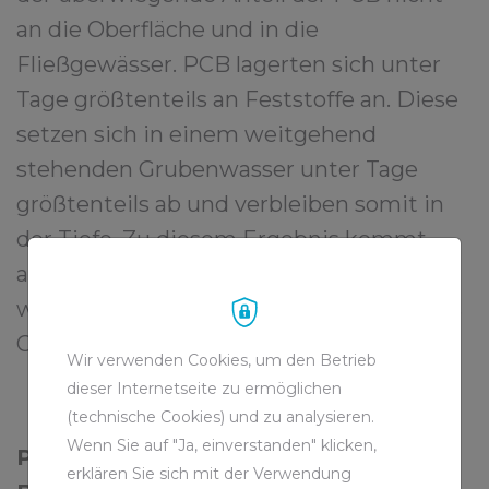
an die Oberfläche und in die
Fließgewässer. PCB lagerten sich unter
Tage größtenteils an Feststoffe an. Diese
setzen sich in einem weitgehend
stehenden Grubenwasser unter Tage
größtenteils ab und verbleiben somit in
der Tiefe. Zu diesem Ergebnis kommt
auch ein im Auftrag der nordrhein-
westfälischen Landesregierung erstelltes
Gutachten.
Wir verwenden Cookies, um den Betrieb
dieser Internetseite zu ermöglichen
(technische Cookies) und zu analysieren.
Wenn Sie auf "Ja, einverstanden" klicken,
Pilotstudie zu gesundheitlicher
erklären Sie sich mit der Verwendung