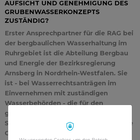
AUFSICHT UND GENEHMIGUNG DES
GRUBENWASSERKONZEPTS
ZUSTÄNDIG?
Erster Ansprechpartner für die RAG bei
der bergbaulichen Wasserhaltung im
Ruhrgebiet ist die Abteilung Bergbau
und Energie der Bezirksregierung
Arnsberg in Nordrhein-Westfalen. Sie
ist - bei Wasserrechtsanträgen im
Einvernehmen mit zuständigen
Wasserbehörden - die für den
gesamten ehemaligen
Steinkohlebergbau in NRW zuständige
Genehmigungsbehörde.
Wir verwenden Cookies, um den Betrieb