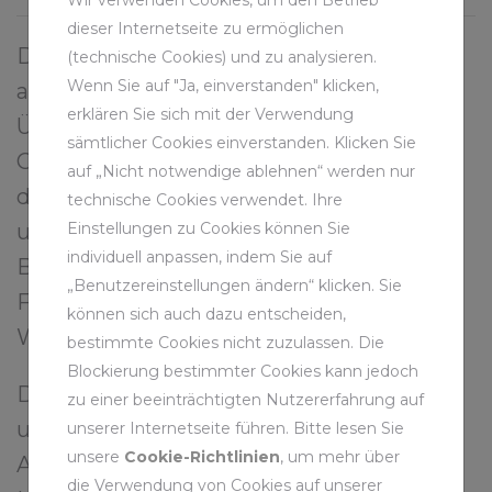
dieser Internetseite zu ermöglichen
Die Bezirksregierung Arnsberg führt
(technische Cookies) und zu analysieren.
Wenn Sie auf "Ja, einverstanden" klicken,
außerdem einmal jährlich eine
erklären Sie sich mit der Verwendung
Überprüfung der bergbaulichen
sämtlicher Cookies einverstanden. Klicken Sie
Gewässerbenutzungen (Wasserschau)
auf „Nicht notwendige ablehnen“ werden nur
durch. Dabei erhält die Bergbehörde
technische Cookies verwendet. Ihre
Einstellungen zu Cookies können Sie
unter anderem Einblick in die
individuell anpassen, indem Sie auf
Betriebstagebücher, in denen die
„Benutzereinstellungen ändern“ klicken. Sie
Fachleute der RAG ihre Arbeit in der
können sich auch dazu entscheiden,
Wasserhaltung dokumentieren.
bestimmte Cookies nicht zuzulassen. Die
Blockierung bestimmter Cookies kann jedoch
Der Grubenwasseranstieg läuft
zu einer beeinträchtigten Nutzererfahrung auf
unabhängig davon über
unserer Internetseite führen. Bitte lesen Sie
unsere
Cookie-Richtlinien
, um mehr über
Abschlussbetriebsplanverfahren. Die
die Verwendung von Cookies auf unserer