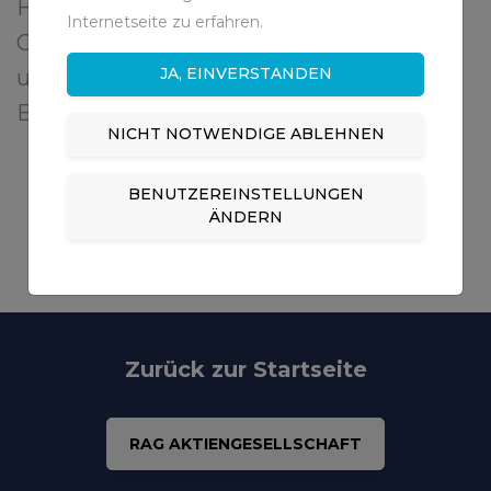
Hebung und Einleitung des
Internetseite zu erfahren.
Grubenwassers in Fließgewässer
JA, EINVERSTANDEN
unterliegt zahlreichen wasserrechtlichen
Bestimmungen.
NICHT NOTWENDIGE ABLEHNEN
Zurück zur Übersicht
BENUTZEREINSTELLUNGEN
ÄNDERN
Zurück zur Startseite
RAG AKTIENGESELLSCHAFT