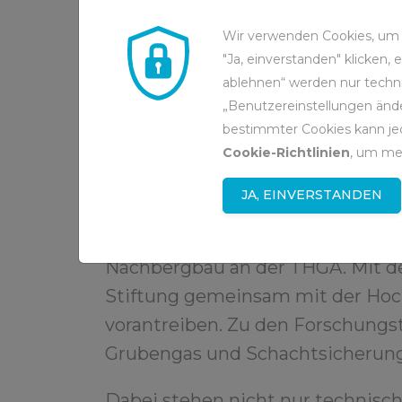
Nachbergbau zu fördern.
Wir verwenden Cookies, um d
"Ja, einverstanden" klicken,
So etablierte sich ab 2013 der M
ablehnen“ werden nur techni
Geoingenieurwesen und Nachberg
„Benutzereinstellungen ände
Stiftungsprofessur fördert. Der 
bestimmter Cookies kann jed
und Ingenieure dafür aus, in ver
Cookie-Richtlinien
, um me
Vorgänge der Bergwerksschließu
JA, EINVERSTANDEN
und zu realisieren.
Im Oktober 2015 öffnete außerd
Nachbergbau an der THGA. Mit de
Stiftung gemeinsam mit der Ho
vorantreiben. Zu den Forschun
Grubengas und Schachtsicherung
Dabei stehen nicht nur technisc