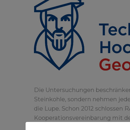
Die Untersuchungen beschränken 
Steinkohle, sondern nehmen jede
die Lupe. Schon 2012 schlossen 
Kooperationsvereinbarung mit de
Weiterbildung in den Bereichen