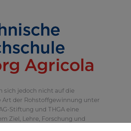
sich jedoch nicht auf die
 Art der Rohstoffgewinnung unter
RAG-Stiftung und THGA eine
m Ziel, Lehre, Forschung und
 Geoingenieurwesen und