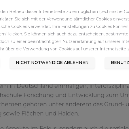
en Betrieb dieser Internetseite zu ermöglichen (technische Coo
 erklären Sie sich mit der Verwendung sämtlicher Cookies einver
asterstudiengang
sche Cookies verwendet. Ihre Einstellungen zu Cookies können S
bau, für den die RAG-Stiftung eine
rn“ klicken. Sie können sich auch dazu entscheiden, bestimmte 
Studiengang bildet Ingenieurinnen
och zu einer beeinträchtigten Nutzererfahrung auf unserer Inter
antwortlicher Position die komplexen
hr über die Verwendung von Cookies auf unserer Internetseite z
ng und der Nachsorge zu planen
NICHT NOTWENDIGE ABLEHNEN
BENUTZ
em das Forschungszentrum
m in Deutschland einmaligen, interdisziplin
chschule Forschung und Entwicklung zum U
gsthemen gehören unter anderem das Grund
 sowie Flächen und Halden.
he Aspekte im Fokus, sondern auch die sozia