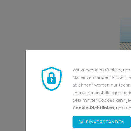
Wir verwenden Cookies, um d
"Ja, einverstanden" klicken,
ablehnen“ werden nur techni
„Benutzereinstellungen ände
bestimmter Cookies kann jed
Cookie-Richtlinien
, um me
JA, EINVERSTANDEN