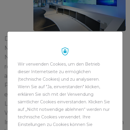
Der Einsatz der Tauchpumpen bietet die
Möglichkeit, jederzeit flexibel auf das
Niveau des Grubenwasserstandes zu
Wir verwenden Cookies, um den Betrieb
reagieren. Das System ist redundant
dieser Internetseite zu ermöglichen
ausgelegt. Das bedeutet: Sollte eine
(technische Cookies) und zu analysieren.
Pumpe ausfallen, springt automatisch
Wenn Sie auf "Ja, einverstanden" klicken,
eine Reservepumpe ein und stellt so die
erklären Sie sich mit der Verwendung
sämtlicher Cookies einverstanden. Klicken Sie
Leistungsfähigkeit des
auf „Nicht notwendige ablehnen“ werden nur
Wasserhaltungsstandorts sicher.
technische Cookies verwendet. Ihre
Instandhaltung und Reparaturen erfolgen
Einstellungen zu Cookies können Sie