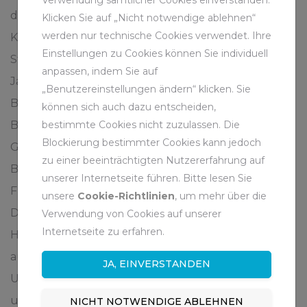
die damalige Ruhrkohle AG in Essen als
Klicken Sie auf „Nicht notwendige ablehnen“
werden nur technische Cookies verwendet. Ihre
Konsolidierungsgesellschaft für den deutschen
Einstellungen zu Cookies können Sie individuell
Steinkohlenbergbau gegründet. Fast genau 50
anpassen, indem Sie auf
Jahre später, am 21. Dezember 2018, förderten
„Benutzereinstellungen ändern“ klicken. Sie
Bergleute auf dem Bergwerk Franz Haniel in
können sich auch dazu entscheiden,
bestimmte Cookies nicht zuzulassen. Die
Bottrop die letzte Tonne Kohle zu Tage. Seit
Blockierung bestimmter Cookies kann jedoch
Generationen spiegeln sich die zentralen Werte des
zu einer beeinträchtigten Nutzererfahrung auf
Bergbaus im Bild des Bergmanns wider:
unserer Internetseite führen. Bitte lesen Sie
Füreinander da sein, Vertrauen, Verlässlichkeit.
unsere
Cookie-Richtlinien
, um mehr über die
Diese Werte gelten heute angesichts neuer
Verwendung von Cookies auf unserer
Internetseite zu erfahren.
Herausforderungen umso mehr. Das Know-how
aus über 100 Jahren Ingenieurpraxis macht den
JA, EINVERSTANDEN
Unterschied in Zeiten des nachhaltigen Wandels
und des Lebenszyklusdenkens im Bergbau.
NICHT NOTWENDIGE ABLEHNEN