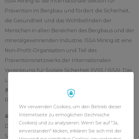
ISSA Mining ist die Internationale Sektion für
Prävention im Bergbau und fördert die Sicherheit,
die Gesundheit und das Wohlbefinden der
Menschen in allen Bereichen des Bergbaus und der
mineralgewinnenden Industrie. ISSA Mining ist eine
Non-Profit-Organisation und Teil des
Präventionsnetzwerks der Internationalen
Vereinigung für Soziale Sicherheit (IVSS / ISSA). Das
Leitprinzip ist die VISION ZERO Strategie
(
https://visionzero.global/
) und die 7 Goldenen
Regeln.
Wir verwenden Cookies, um den Betrieb dieser
Internetseite zu ermöglichen (technische
RAG Aktiengesellschaft
Cookies) und zu analysieren. Wenn Sie auf "Ja,
Die RAG AG hat eine lange Tradition im deutschen
einverstanden" klicken, erklären Sie sich mit der
Steinkohlenbergbau. Am 27. November 1968 wurde
Verwendung sämtlicher Cookies einverstanden.