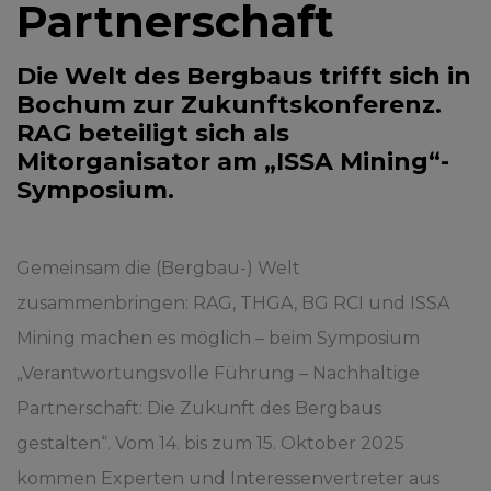
Partnerschaft
Die Welt des Bergbaus trifft sich in
Bochum zur Zukunftskonferenz.
RAG beteiligt sich als
Mitorganisator am „ISSA Mining“-
Symposium.
Gemeinsam die (Bergbau-) Welt
zusammenbringen: RAG, THGA, BG RCI und ISSA
Mining machen es möglich – beim Symposium
„Verantwortungsvolle Führung – Nachhaltige
Partnerschaft: Die Zukunft des Bergbaus
gestalten“. Vom 14. bis zum 15. Oktober 2025
kommen Experten und Interessenvertreter aus