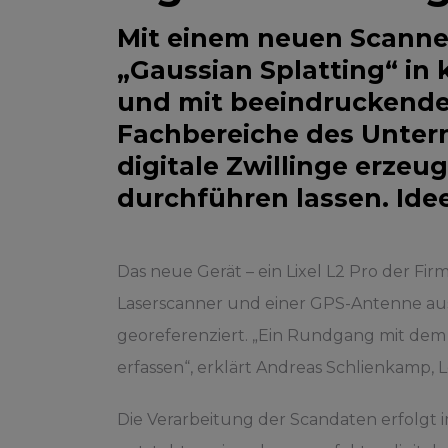
Mit einem neuen Scanne
„Gaussian Splatting“ in 
und mit beeindruckender
Fachbereiche des Unter
digitale Zwillinge erzeug
durchführen lassen. Ide
Das neue Gerät – ein Lixel L2 Pro der Fi
Laserscanner und einer GPS-Antenne ausg
georeferenziert. „Ein Rundgang mit dem
erfassen“, erklärt Andreas Schlienkamp, 
Die Verarbeitung der Scandaten erfolgt