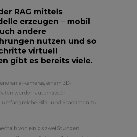
er RAG mittels
delle erzeugen – mobil
auch andere
ahrungen nutzen und so
hritte virtuell
gibt es bereits viele.
n Panorama-Kameras, einem 3D-
e Daten werden automatisch
n umfangreiche Bild- und Scandaten zu
erhalb von ein bis zwei Stunden