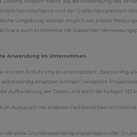
er Zwilling. Möglich macht das die Anwendung des Verfah
nstlichen Intelligenz und der Grafikchips praktisch ein
istische Umgebung ebenso möglich wie präzise Messunge
ie Scans auch problemlos mit klassischen Vermessungs
eite Anwendung im Unternehmen
er kurzen Einführung so unkompliziert, dass künftig al
elbstständig einsetzen können“, verspricht Projektlei
ie Aufbereitung der Daten und stellt die fertigen 3D-
ich im Austausch mit anderen Fachbereichen im Untern
en wie etwa Grundwasserreinigungsanlagen oder Grub