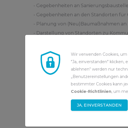
- Gegebenheiten an Sanierungsbaustell
- Gegebenheiten an den Standorten fü
- Planung von (Neu)Baumaßnahmen an 
- Darstellung von Standorten zu Kommu
- Aufnahme einzelner Anlagen zu Schul
Wir verwenden Cookies, um d
Die 3D-Modelle bieten einen so detaillie
"Ja, einverstanden" klicken,
eingespart werden können, so die Einsch
ablehnen“ werden nur techni
auch, die virtuellen Zwillinge externen 
„Benutzereinstellungen ände
bestimmter Cookies kann jed
durchgeführt werden können. Angesichts
Cookie-Richtlinien
, um me
Schlienkamp.
JA, EINVERSTANDEN
RAG wird als Vorreiter wahrgenomme
Auch außerhalb des Unternehmens stoßen 