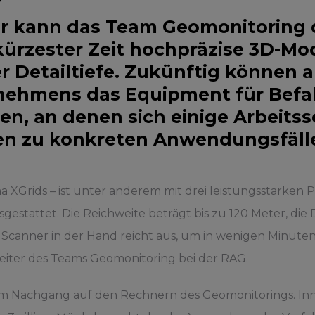
r kann das Team Geomonitoring d
kürzester Zeit hochpräzise 3D-Mo
 Detailtiefe. Zukünftig können 
nehmens das Equipment für Bef
en, an denen sich einige Arbeitssc
en zu konkreten Anwendungsfällen 
rma XGrids – ist unter anderem mit drei leistungsstarke
estattet. Die Reichweite beträgt bis zu 120 Meter, di
 Scanner in der Hand reicht aus, um in wenigen Minute
Leiter des Teams Geomonitoring bei der RAG.
 im Nachgang auf den Rechnern des Geomonitorings. Inn