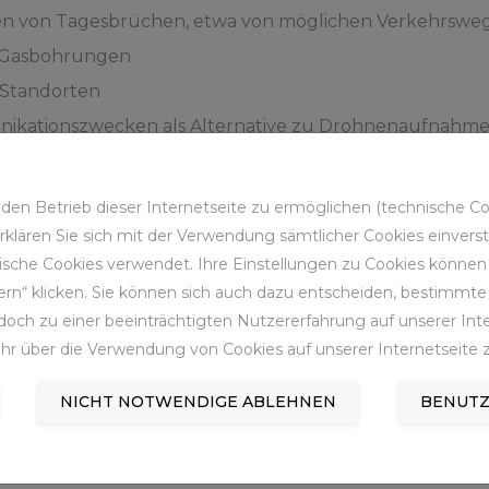
en von Tagesbrüchen, etwa von möglichen Verkehrsweg
r Gasbohrungen
Standorten
nikationszwecken als Alternative zu Drohnenaufnahm
ungszwecken für neue Mitarbeitende
en Betrieb dieser Internetseite zu ermöglichen (technische Coo
rten visuellen Eindruck, dass nach der ersten Erfassung
 erklären Sie sich mit der Verwendung sämtlicher Cookies einver
ätzung einiger RAG-Fachbereiche. Das gilt sowohl inter
sche Cookies verwendet. Ihre Einstellungen zu Cookies können S
Dienstleistern zur Verfügung zu stellen, so dass beispie
rn“ klicken. Sie können sich auch dazu entscheiden, bestimmte 
och zu einer beeinträchtigten Nutzererfahrung auf unserer Inter
 des großen Potenzials denkt die RAG bereits über die
hr über die Verwendung von Cookies auf unserer Internetseite z
NICHT NOTWENDIGE ABLEHNEN
BENUTZ
n
die Erfahrungen mit dem „Gaussian Splatting“ auf große