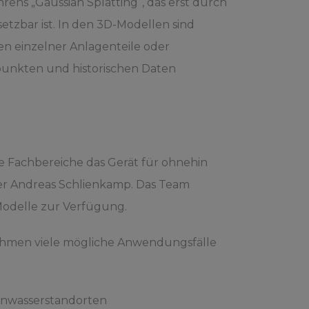
rens „Gaussian Splatting“, das erst durch
setzbar ist. In den 3D-Modellen sind
n einzelner Anlagenteile oder
punkten und historischen Daten
le Fachbereiche das Gerät für ohnehin
ter Andreas Schlienkamp. Das Team
Modelle zur Verfügung.
ehmen viele mögliche Anwendungsfälle
enwasserstandorten