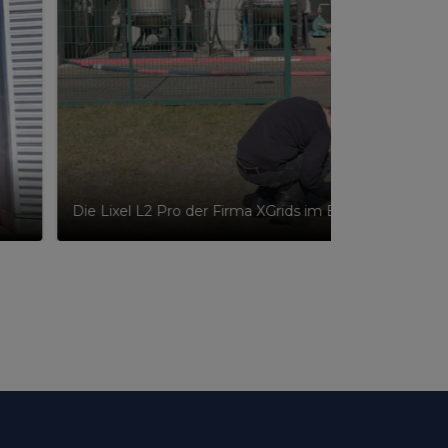
Die Lixel L2 Pro der Firma XGrids im Einsat in Hassel.