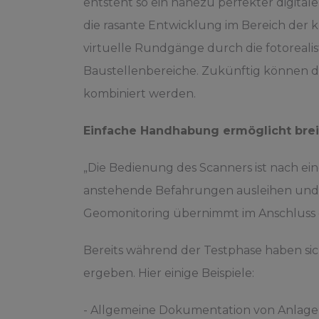
entsteht so ein nahezu perfekter digital
die rasante Entwicklung im Bereich der kü
virtuelle Rundgänge durch die fotoreal
Baustellenbereiche. Zukünftig können d
kombiniert werden.
Einfache Handhabung ermöglicht br
„Die Bedienung des Scanners ist nach ein
anstehende Befahrungen ausleihen und s
Geomonitoring übernimmt im Anschluss d
Bereits während der Testphase haben s
ergeben. Hier einige Beispiele:
- Allgemeine Dokumentation von Anlag