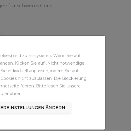
en für schweres Gerät
en
kies) und zu analysieren. Wenn Sie auf
 zukünftig einige Befahrungen vor Ort
standen. Klicken Sie auf „Nicht notwendige
n als auch extern, denn denkbar wäre
ie individuell anpassen, indem Sie auf
lsweise notwendige Messungen virtuell
Cookies nicht zuzulassen. Die Blockierung
netseite führen. Bitte lesen Sie unsere
 Anschaffung weiterer Scanner nach, so
u erfahren.
EREINSTELLUNGEN ÄNDERN
s Interesse: die RAG ist eingeladen, in