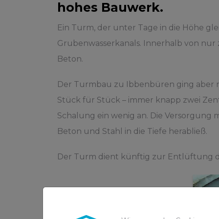
hohes Bauwerk.
Ein Turm, der unter Tage in die Höhe gle
Grubenwasserkanals. Innerhalb von nur 
Beton.
Der Turmbau zu Ibbenbüren ging aber nic
Stück für Stück – immer knapp zwei Zen
Schalung ein wenig an. Die Versorgung mi
Beton und Stahl in die Tiefe herabließ.
Der Turm dient künftig zur Entlüftung d