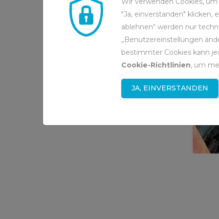
Wir verwenden Cookies, um d
"Ja, einverstanden" klicken,
ablehnen“ werden nur techni
„Benutzereinstellungen ände
bestimmter Cookies kann jed
Cookie-Richtlinien
, um me
JA, EINVERSTANDEN