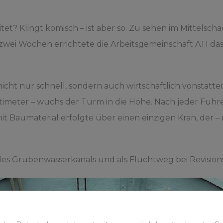
itet? Klingt komisch – ist aber so. Zu sehen im Mittelsc
zwei Wochen errichtete die Arbeitsgemeinschaft ATI d
ht nur schnell, sondern auch wirtschaftlich vonstatten
timeter – wuchs der Turm in die Höhe. Nach jeder Fu
t Baumaterial erfolgte über einen einzigen Kran, der – 
es Grubenwasserkanals und als Fluchtweg bei Revisions