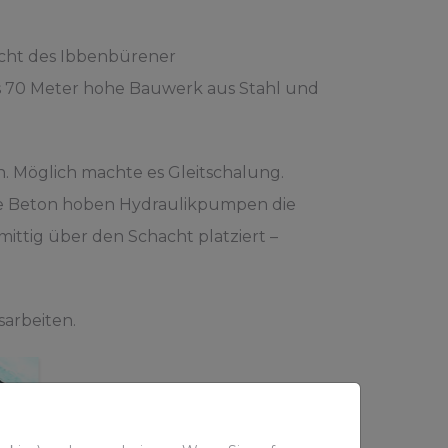
hacht des Ibbenbürener
as 70 Meter hohe Bauwerk aus Stahl und
. Möglich machte es Gleitschalung.
hre Beton hoben Hydraulikpumpen die
mittig über den Schacht platziert –
arbeiten.