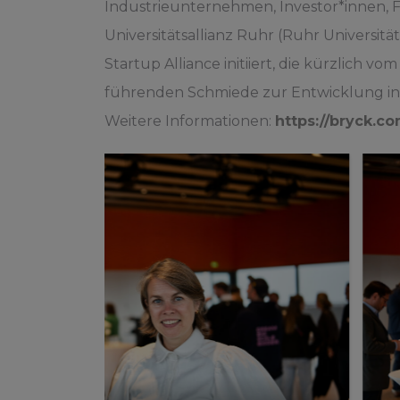
Industrieunternehmen, Investor*innen,
Universitätsallianz Ruhr (Ruhr Universi
Startup Alliance initiiert, die kürzlich
führenden Schmiede zur Entwicklung int
Weitere Informationen:
https://bryck.co