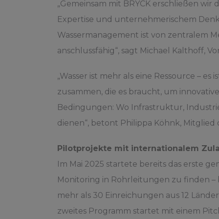
„Gemeinsam mit BRYCK erschließen wir da
Expertise und unternehmerischem Denken
Wassermanagement ist von zentralem Meh
anschlussfähig“, sagt Michael Kalthoff, V
„Wasser ist mehr als eine Ressource – es
zusammen, die es braucht, um innovative
Bedingungen: Wo Infrastruktur, Industri
dienen“, betont Philippa Köhnk, Mitglied
Pilotprojekte mit internationalem Zul
Im Mai 2025 startete bereits das erste
Monitoring in Rohrleitungen zu finden – 
mehr als 30 Einreichungen aus 12 Lände
zweites Programm startet mit einem Pit