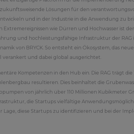
ab, zukunftsweisende Lösungen für den verantwortungs
twickeln und in der Industrie in die Anwendung zu br
n Extremereignissen wie Dürren und Hochwasser ist d
fahrung und hochleistungsfähige Infrastruktur der R
ynamik von BRYCK. So entsteht ein Ökosystem, das neue
 verankert und dabei global ausgerichtet.
täre Kompetenzen in den Hub ein. Die RAG trägt die 
lenbergbau resultieren. Dies beinhaltet die Grubenwass
bpumpen von jährlich über 110 Millionen Kubikmeter Gr
frastruktur, die Startups vielfältige Anwendungsmöglich
r Lage, diese Startups zu identifizieren und bei der Im