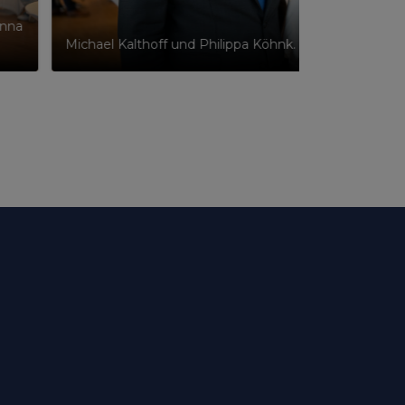
onna
Michael Kalthoff und Philippa Köhnk. Foto: Donna un