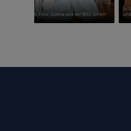
(v.l
und Philippa Köhnk. Foto: Donna und der Blitz GmbH
und