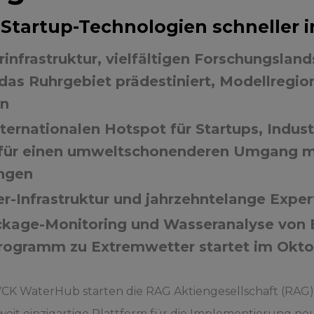
tartup-Technologien schneller in
nfrastruktur, vielfältigen Forschungsland
das Ruhrgebiet prädestiniert, Modellregion
en
ernationalen Hotspot für Startups, Indus
für einen umweltschonenderen Umgang mit
ingen
er-Infrastruktur und jahrzehntelange Expe
ckage-Monitoring und Wasseranalyse von
 Programm zu Extremwetter startet im Okt
YCK WaterHub starten die RAG Aktiengesellschaft (RA
t einzigartige Plattform für die Implementierung neu