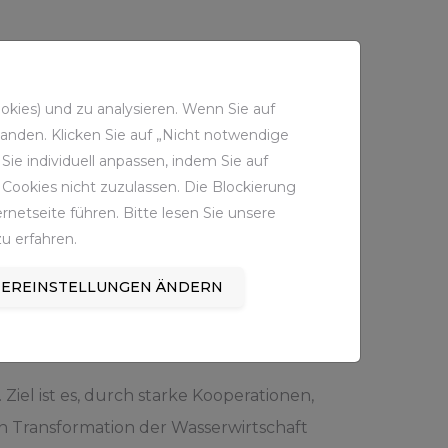
d dem Management von
rtups werden dabei über sieben Wochen
kies) und zu analysieren. Wenn Sie auf
nd beim Zugang zu Kapital und Kunden
standen. Klicken Sie auf „Nicht notwendige
ie individuell anpassen, indem Sie auf
Cookies nicht zuzulassen. Die Blockierung
netseite führen. Bitte lesen Sie unsere
u erfahren.
schaftsministerium prämierten Startup
 BRYCK getragen wird. Neben Wasser
EREINSTELLUNGEN ÄNDERN
itiative.
el ist es, durch starke Kooperationen,
 Transformation der Wasserwirtschaft