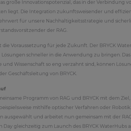
s große Innovationspotenzial, das in der Verbindung vo
 liegt. Die Integration zukunftsweisender und effizie
rwert für unsere Nachhaltigkeitsstrategie und sicherl
orstandsvorsitzender der RAG.
 ist die Voraussetzung für jede Zukunft. Der BRYCK Wat
 Lösungen schneller in die Anwendung zu bringen. Das 
e und Wissenschaft so eng verzahnt sind, können Lösung
 der Geschäftsleitung von BRYCK.
auf
 gemeinsame Programm von RAG und BRYCK mit dem Ziel,
beispielsweise mithilfe optischer Verfahren oder Roboti
rn ausgewählt und arbeitet nun gemeinsam mit der RAG
ch Day gleichzeitig zum Launch des BRYCK WaterHubs a