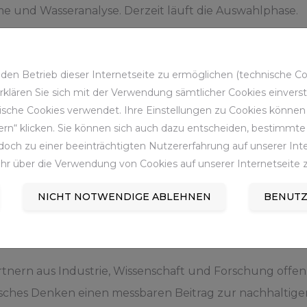
und Wasseranalyse. Derzeit läuft die Auswahlphase.
Booster-Programm starten, das sich der Vorhersage un
, Dürre und Stürmen widmet. Fünf internationale Sta
en Betrieb dieser Internetseite zu ermöglichen (technische Coo
pert:innen bei ihren aktuellen Herausforderungen u
 erklären Sie sich mit der Verwendung sämtlicher Cookies einver
sche Cookies verwendet. Ihre Einstellungen zu Cookies können S
rn“ klicken. Sie können sich auch dazu entscheiden, bestimmte 
och zu einer beeinträchtigten Nutzererfahrung auf unserer Inter
hr über die Verwendung von Cookies auf unserer Internetseite z
lement der BRYCK Startup Alliance, der vom Bundeswirt
Ruhrgebiets-Universitäten, dem Initiativkreis Ruhr und
NICHT NOTWENDIGE ABLEHNEN
BENUTZ
 und PropTech zu den strategischen Fokusthemen der In
ern aus Industrie, Wissenschaft und Forschung offen. Zi
ches Denken einen messbaren Beitrag zur nachhaltigen