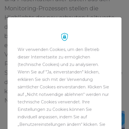
Monitoring-Prozessen stellen die
Highlights der neu erbauten Leitwarte
dar. Die Warte fungiert als
bedienerfreundliche Benutzeroberfläche
eines Hochleistungs-Rechenzentrums.
Wir verwenden Cookies, um den Betrieb
Von hier aus verwaltet und verknüpft die
dieser Internetseite zu ermöglichen
RAG alle Systeme mithilfe modernster
(technische Cookies) und zu analysieren.
Wenn Sie auf "Ja, einverstanden" klicken,
Software. Dabei nutzt die neue Leitwarte
erklären Sie sich mit der Verwendung
die Möglichkeiten der Digitalisierung
sämtlicher Cookies einverstanden. Klicken Sie
konsequent für einen nachhaltigen
auf „Nicht notwendige ablehnen“ werden nur
Nachbergbau.
technische Cookies verwendet. Ihre
Einstellungen zu Cookies können Sie
individuell anpassen, indem Sie auf
„Benutzereinstellungen ändern“ klicken. Sie