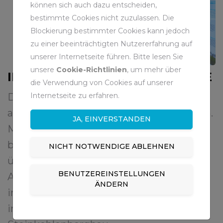
können sich auch dazu entscheiden,
bestimmte Cookies nicht zuzulassen. Die
Blockierung bestimmter Cookies kann jedoch
zu einer beeinträchtigten Nutzererfahrung auf
unserer Internetseite führen. Bitte lesen Sie
unsere
Cookie-Richtlinien
, um mehr über
IHR BESUCH IN DER LEITWARTE
die Verwendung von Cookies auf unserer
Internetseite zu erfahren.
Das Gebäude der Leitwarte beherbergt
auch ein modernes Informationszentrum.
JA, EINVERSTANDEN
Mit Hilfe moderner Visualisierungen
bietet der Komplex die Möglichkeit, sich
NICHT NOTWENDIGE ABLEHNEN
über die aktuellen und zukünftigen
BENUTZEREINSTELLUNGEN
Aufgaben der RAG im Nachbergbau zu
ÄNDERN
informieren und bietet zudem
interessante Rückblicke auf den