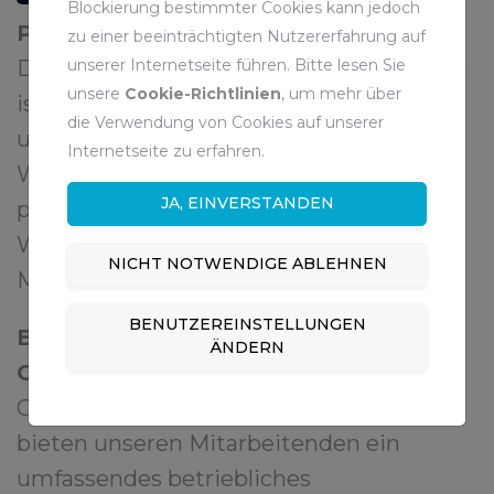
Blockierung bestimmter Cookies kann jedoch
Personalentwicklung
zu einer beeinträchtigten Nutzererfahrung auf
unserer Internetseite führen. Bitte lesen Sie
Die Entwicklung unserer Mitarbeitenden
unsere
Cookie-Richtlinien
, um mehr über
ist uns wichtig. Daher bieten wir
die Verwendung von Cookies auf unserer
umfassende Fort- und
Internetseite zu erfahren.
Weiterbildungsmöglichkeiten zur
JA, EINVERSTANDEN
persönlichen und fachlichen
Weiterentwicklung unserer
NICHT NOTWENDIGE ABLEHNEN
Mitarbeitenden.
BENUTZEREINSTELLUNGEN
Betriebliches
ÄNDERN
Gesundheitsmanagement
Gesundheit ist das höchste Gut! Wir
bieten unseren Mitarbeitenden ein
umfassendes betriebliches