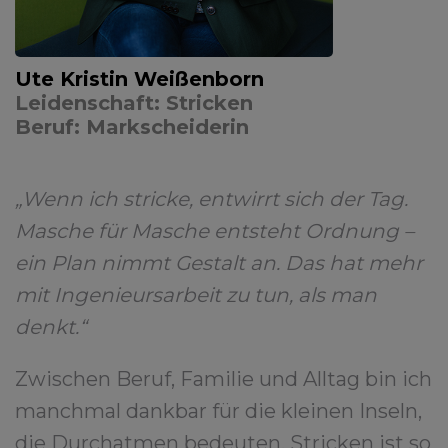
Ute Kristin Weißenborn
Leidenschaft: Stricken
Beruf: Markscheiderin
„Wenn ich stricke, entwirrt sich der Tag.
Masche für Masche entsteht Ordnung –
ein Plan nimmt Gestalt an. Das hat mehr
mit Ingenieursarbeit zu tun, als man
denkt.“
Zwischen Beruf, Familie und Alltag bin ich
manchmal dankbar für die kleinen Inseln,
die Durchatmen bedeuten. Stricken ist so