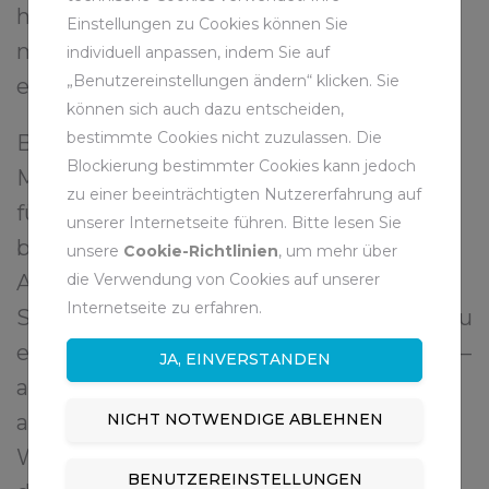
habe Ziele – beruflich wie privat: Ich
Einstellungen zu Cookies können Sie
möchte, dass sich durch mein Zutun
individuell anpassen, indem Sie auf
„Benutzereinstellungen ändern“ klicken. Sie
etwas verändert.
können sich auch dazu entscheiden,
bestimmte Cookies nicht zuzulassen. Die
Bei der RAG leite ich das Fachgebiet
Blockierung bestimmter Cookies kann jedoch
Markscheidewesen. Wir sind zuständig
zu einer beeinträchtigten Nutzererfahrung auf
für die langfristige Gefahrenabwehr. Das
unserer Internetseite führen. Bitte lesen Sie
bedeutet: viel Verantwortung, Klarheit,
unsere
Cookie-Richtlinien
, um mehr über
die Verwendung von Cookies auf unserer
Analyse. Auch hier geht es darum,
Internetseite zu erfahren.
Strukturen sichtbar zu machen, Muster zu
erkennen. Was wir tun, ist oft unsichtbar –
JA, EINVERSTANDEN
aber entscheidend für die Sicherheit
anderer. Und wie beim Stricken gilt:
NICHT NOTWENDIGE ABLEHNEN
Wenn das Fundament nicht stimmt, hält
BENUTZEREINSTELLUNGEN