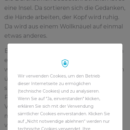
eine Insel. Da sortieren sich die Gedanken,
die Hände arbeiten, der Kopf wird ruhig.
Da wird aus einem Wollknäuel auf einmal
etwas anderes.
Eine andere Insel ist das Mitgestalten. Ich
engagiere mich im Elternbeirat – nicht,
weil ich zu viel Zeit habe, sondern weil ich
Wir verwenden Cookies, um den Betrieb
überzeugt bin: Kinder brauchen eine
dieser Internetseite zu ermöglichen
sichere und schöne Kindheit mit guten
(technische Cookies) und zu analysieren.
Perspektiven. Dafür tragen wir
Wenn Sie auf "Ja, einverstanden" klicken,
Verantwortung. Vielleicht denke ich da
erklären Sie sich mit der Verwendung
sämtlicher Cookies einverstanden. Klicken Sie
manchmal wie eine Ingenieurin, möchte
auf „Nicht notwendige ablehnen“ werden nur
verstehen, mitgestalten, verbessern. Ich
technische Cookies verwendet. Ihre